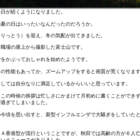
日が続くようになりました。
夏の日はいったいなんだったのだろうか。
（りっとう）を迎え、冬の気配が出てきました。
は職場の屋上から撮影した富士山です。
雪をかぶっておしゃれを始めたようです。
ラの性能もあってか、ズームアップをすると画質が荒くなりま
としては自分なりに満足しているからいいと思っています。
、この時候の挨拶は忙しさにかまけて月初めに書くことができ
が過ぎてしまいました。
の今頃を思い出すと、新型インフルエンザで大騒ぎをしていた
。
はＡ香港型が流行ということですが、秋田では高齢の方が６人
というニュースがありました。