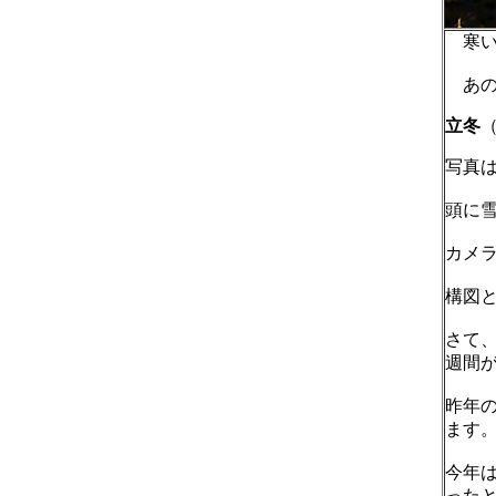
寒い
あの
立冬
写真
頭に
カメ
構図
さて
週間
昨年
ます
今年
った