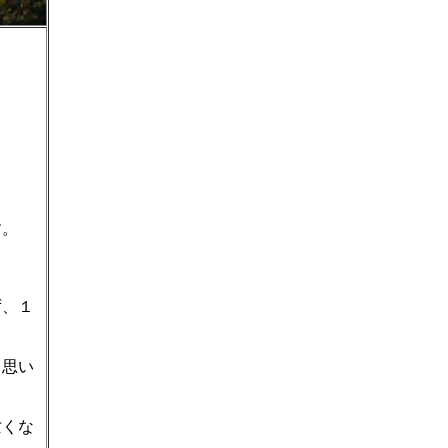
す。
ず、１
と思い
亡くな