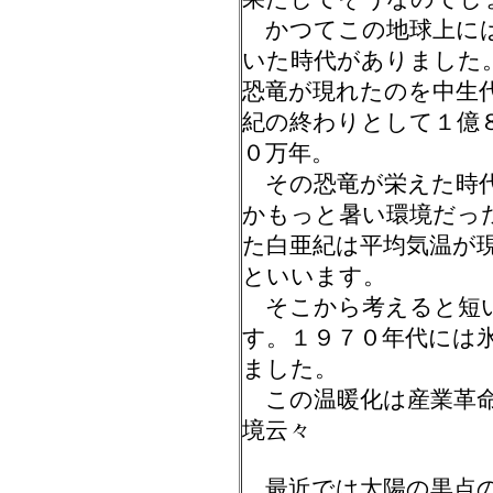
かつてこの地球上には
いた時代がありました
恐竜が現れたのを中生
紀の終わりとして１億
０万年。
その恐竜が栄えた時代
かもっと暑い環境だっ
た白亜紀は平均気温が
といいます。
そこから考えると短い
す。１９７０年代には
ました。
この温暖化は産業革命
境云々
最近では太陽の黒点の